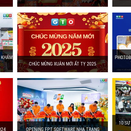
PHOTOBOOTH TẠO ĐIỂM NHẤN TẠI HỘI
NGHỊ IBK 2024
ÂN ẤT
🎉
Hãy cùng GTOMedia nhìn lại những hình
ảnh thực tế của photobooth tại Hội nghị
tổng kết...
12/05/2024 | 9:25:40
NG
10 SỰ KIỆN TIÊU BIỂU NĂM 2023 DO GTO
MEDIA TỔ CHỨC THỰC HIỆN
 chính
với
Hãy cùng GTO Media điểm qua 10 SỰ KIỆN
TIÊU BIỂU mà chúng tôi đã tổ chức thực
hiện trong năm 2023.
29/12/2023 | 5:13:44