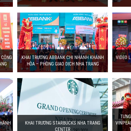
VIDEO LỄ KHAI TRƯƠNG CÔNG TY TNHH
...
HẢI KHÁNH VÀ AVRORA
n Bình
Ngày 2/3/2022, tại số 9, đường 2-4, TP. Nha
 nhánh
Trang đã diễn ra lễ khai trương Công ty
TNHH Hải Khánh...
31/10/2022 | 4:09:19
ANG
TƯNG BỪNG KHAI TRƯƠNG STARBUCKS
VINPEARL CONDOTEL NHA TRANG...
chương
Sáng ngày 27.4, Thương hiệu Starbucks
cks
chính thức có mặt lần đầu tiên tại thành
phố biển Nha Trang...
27/04/2021 | 9:30:00