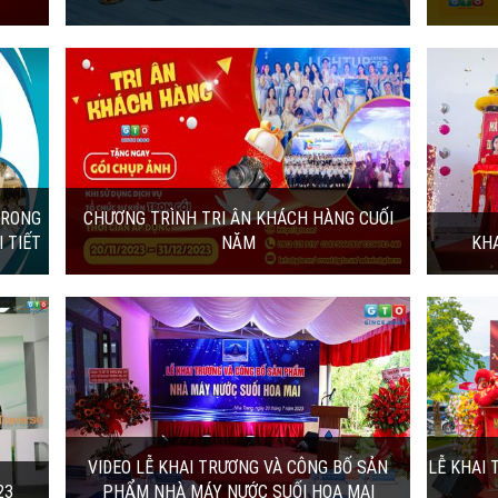
G CUỐI
KHAI TRƯƠNG WULING KHÁNH HOÀ
Sáng ngày 9/11/2023, Wuling Khánh Hoà
H
đã chính thức khai trương tại địa chỉ 777 –
 KIỆN
779 Đường 23/10,...
10/11/2023 | 7:14:00
Ố SẢN
LỄ KHAI TRƯƠNG NHÀ HÀNG MAI SON -
VUA GÀ TƯƠI MẠNH HOẠCH
oa Mai
🥳 Cùng #GTOMedia nhìn lại khoảnh khắc
ông với
chính thức đi vào hoạt động của Nhà hàng
Mai Son - Vua...
15/06/2023 | 9:48:00