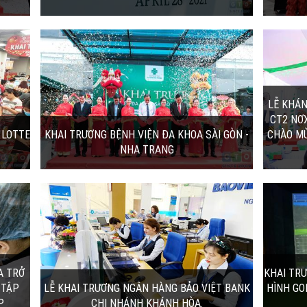
SÀI
LỄ KHÁNH THÀNH VÀ GẮN BIỂN CÔNG
TRÌNH CT2 NƠXH-01 KHU ĐÔ THI...
Đa khoa
Ngày 16-8-2020, tại Khu đô thị mới Phước
ương đi
Long (phường Phước Long, TP. Nha Trang),
Tổng công ty đầu...
17/08/2020 | 8:52:00
VIỆT
KHAI TRƯƠNG KGOLF SCREEN 11/01/2020
- MÔ HÌNH GOLF 3D TRONG...
K Golf Screen - Sân golf 3D trong nhà đã có
chính
mặt tại Nha Trang
11/01/2020 | 11:45:00