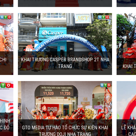
 2T
KHAI TRƯƠNG VIETTEL STORE PHÚ QUỐC
Sáng ngày 29.01.2026, Viettel Store chính
9 Phù
thức khai trương chi nhánh mới tại 331
hức
Nguyễn Trung Trực...
02/02/2026 | 11:20:00
ỆN
LỄ KHÁNH THÀNH CÔNG TRÌNH ĐƯỜNG BỘ
CAO TỐC VÂN PHONG - NHA...
àng
Sáng 19.4.2025 đã diễn ra LỄ KHỞI CÔNG,
i nhánh
KHÁNH THÀNH CÁC CÔNG TRÌNH, DỰ ÁN
CHÀO MỪNG KỶ NIỆM 50 NĂM...
25/04/2025 | 2:45:00