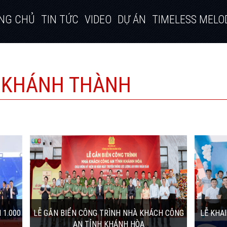
NG CHỦ
TIN TỨC
VIDEO
DỰ ÁN
TIMELESS MELO
- KHÁNH THÀNH
ÁCH
LỄ KHAI TRƯƠNG CASPER BRANDSHOP
TÂN THÀNH LỢI
ng Tuệ
Ngày 26/03/2026, Casper Brandshop Tân
Hòa, Lễ
Thành Lợi đã chính thức khai trương tại
Khánh Hòa. Cùng GTO...
28/03/2026 | 10:53:00