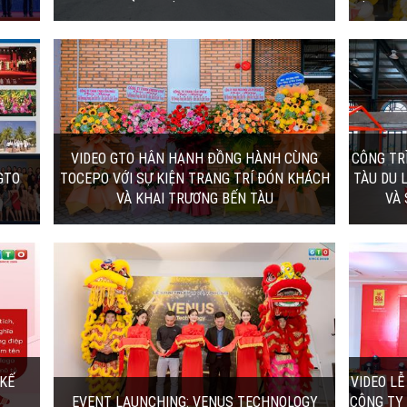
 CÙNG
CÔNG TRÌNH TRANG TRÍ ĐÓN KHÁCH CỦA
BẾN TÀU DU LỊCH TOCEPO...
PO với
Hoàn thành công trình trang trí đón khách
trương
của Bến tàu du lịch Tocepo Thị Nại - Tp.
Quy Nhơn và sự...
22/12/2022 | 7:44:14
OLOGY
VIDEO LỄ KHÁNH THÀNH NHÀ MÁY DIÊN
PHÚ - CÔNG TY CỔ PHẦN THUỶ...
gy
i
Lễ Khánh thành Nhà máy Diên Phú – Công
ty Cổ phần Thủy sản 584 Nha Trang diễn ra
vào ngày...
13/05/2022 | 2:46:00