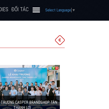
DIES
ĐỐI TÁC
Select Language
▼