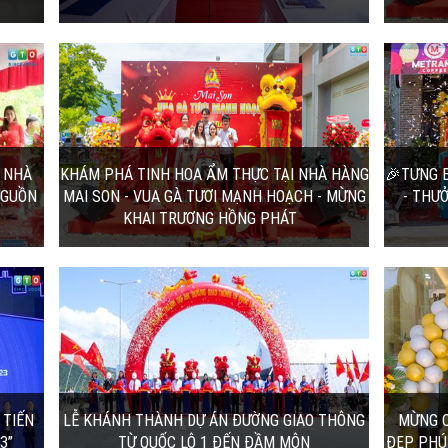
 NHÀ
🎉TƯNG BỪNG KHAI TRƯƠNG BỘT GIẶT
COFFEE - THƯỞNG THỨC CÀ...
 Mai
Sáng ngày 13/05/2023, Bột giặt Coffee -
 thức
Nhượng quyền thương hiệu cà phê Mê
Trang đã chính thức...
15/05/2023 | 11:22:00
IAO
MỪNG CHI NHÁNH THỨ 4 - NGÔI NHÀ
KHỎE ĐẸP PHÚ QUỐC KHAI...
̣ kiện
MỪNG CHI NHÁNH THỨ 4 - NGÔI NHÀ KHỎE
̣ng và
ĐẸP PHÚ QUỐC KHAI TRƯƠNG ĐẠI HỒNG
PHÁT
04/01/2023 | 9:20:53