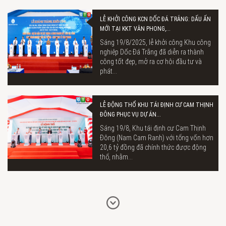
LỄ KHỞI CÔNG KCN DỐC ĐÁ TRẮNG: DẤU ẤN
MỚI TẠI KKT VÂN PHONG,...
Sáng 19/8/2025, lễ khởi công Khu công
nghiệp Dốc Đá Trắng đã diễn ra thành
công tốt đẹp, mở ra cơ hội đầu tư và
phát...
LỄ ĐỘNG THỔ KHU TÁI ĐỊNH CƯ CAM THỊNH
ĐÔNG PHỤC VỤ DỰ ÁN...
Sáng 19/8, Khu tái định cư Cam Thịnh
Đông (Nam Cam Ranh) với tổng vốn hơn
20,6 tỷ đồng đã chính thức được động
thổ, nhằm...