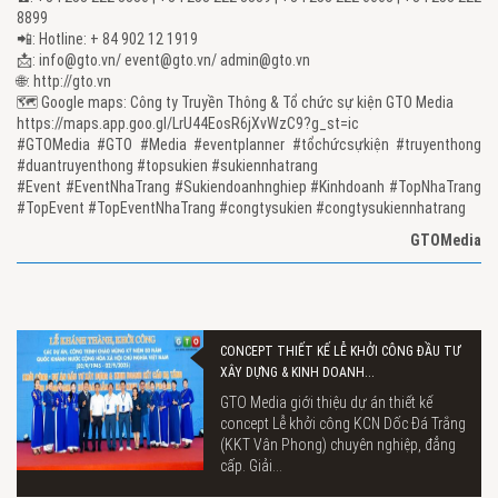
8899
📲: Hotline: + 84 902 12 1919
📩: info@gto.vn/ event@gto.vn/ admin@gto.vn
🌐: http://gto.vn
🗺 Google maps: Công ty Truyền Thông & Tổ chức sự kiện GTO Media
https://maps.app.goo.gl/LrU44EosR6jXvWzC9?g_st=ic
#GTOMedia #GTO #Media #eventplanner #tổchứcsựkiện #truyenthong
#duantruyenthong #topsukien #sukiennhatrang
#Event #EventNhaTrang #Sukiendoanhnghiep #Kinhdoanh #TopNhaTrang
#TopEvent #TopEventNhaTrang #congtysukien #congtysukiennhatrang
GTOMedia
CONCEPT THIẾT KẾ LỄ KHỞI CÔNG ĐẦU TƯ
XÂY DỰNG & KINH DOANH...
GTO Media giới thiệu dự án thiết kế
concept Lễ khởi công KCN Dốc Đá Trắng
(KKT Vân Phong) chuyên nghiệp, đẳng
cấp. Giải...