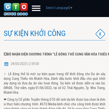
Select Language
▼
SỰ KIỆN KHỞI CÔNG
💥BỘ NHẬN DIỆN CHƯƠNG TRÌNH “LỄ ĐỘNG THỔ CUNG VĂN HÓA THIẾU 
24/05/2023 | 2:59:00
✨ Lễ động thổ là một sự kiện quan trọng để khởi động cho Dự án xây
dựng Cung Thiếu nhi Khánh Hòa, đánh dấu bước khởi đầu cho quá trình
xây dựng và đưa dự án vào hoạt động. Sự kiện sẽ được diễn ra vào lúc
08h00, Thứ năm, ngày 01/06/2023, tại số 62 Thái Nguyên, Tp. Nha Trang,
Khánh Hòa.
❤ Công ty Cổ phần Truyền thông GTO rất vinh dự khi được lựa chọn là đơn
vị thực hiện chương trình. #GTO Media kính chúc cho công trình được khởi
công thành công và hoàn thành đúng tiến độ. Và hi vọng rằng Cung Thiếu