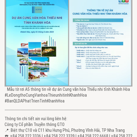
Mẫu tờ rơi A5 thông tin về dự án Cung văn hóa Thiếu nhi tỉnh Khánh Hòa
#LeDongthoCungVanhoaThieunhitinhKhanhHoa
#BanQLDAPhatTrienTinhKhanhHoa
-----------------------------------------------------------------------------------------------
Thông tin chi tiết xin vui lòng liên hệ:
Công ty Cổ phần Truyền thông GTO
📍: Biệt thự C10 và C11 khu Hưng Phú, Phường Vĩnh Hải, TP Nha Trang
☎️: +84 258 222 3336 | +84 258 222 3339 | +84 258 222 6668 | +84 258 222