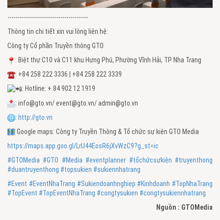
-----------------------------------------
Thông tin chi tiết xin vui lòng liên hệ:
Công ty Cổ phần Truyền thông GTO
: Biệt thự C10 và C11 khu Hưng Phú, Phường Vĩnh Hải, TP Nha Trang
: +84 258 222 3336 | +84 258 222 3339
: Hotline: + 84 902 12 1919
: info@gto.vn/ event@gto.vn/ admin@gto.vn
:
http://gto.vn
Google maps: Công ty Truyền Thông & Tổ chức sự kiện GTO Media
https://maps.app.goo.gl/LrU44EosR6jXvWzC9?g_st=ic
#GTOMedia
#GTO
#Media
#eventplanner
#tổchứcsựkiện
#truyenthong
#duantruyenthong
#topsukien
#sukiennhatrang
#Event
#EventNhaTrang
#Sukiendoanhnghiep
#Kinhdoanh
#TopNhaTrang
#TopEvent
#TopEventNhaTrang
#congtysukien
#congtysukiennhatrang
Nguồn : GTOMedia