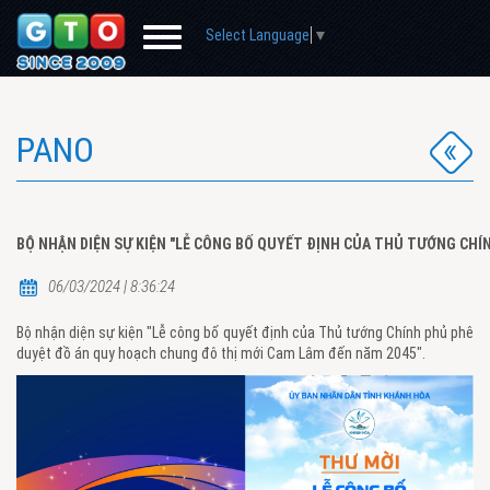
Select Language
▼
PANO
BỘ NHẬN DIỆN SỰ KIỆN "LỄ CÔNG BỐ QUYẾT ĐỊNH CỦA THỦ TƯỚNG CHÍ
06/03/2024 | 8:36:24
Bộ nhận diện sự kiện "Lễ công bố quyết định của Thủ tướng Chính phủ phê
duyệt đồ án quy hoạch chung đô thị mới Cam Lâm đến năm 2045".