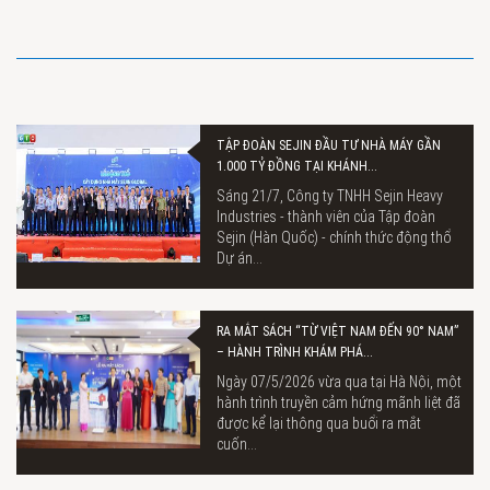
TẬP ĐOÀN SEJIN ĐẦU TƯ NHÀ MÁY GẦN
1.000 TỶ ĐỒNG TẠI KHÁNH...
Sáng 21/7, Công ty TNHH Sejin Heavy
Industries - thành viên của Tập đoàn
Sejin (Hàn Quốc) - chính thức động thổ
Dự án...
RA MẮT SÁCH “TỪ VIỆT NAM ĐẾN 90° NAM”
– HÀNH TRÌNH KHÁM PHÁ...
Ngày 07/5/2026 vừa qua tại Hà Nội, một
hành trình truyền cảm hứng mãnh liệt đã
được kể lại thông qua buổi ra mắt
cuốn...