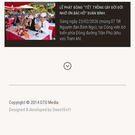
LỄ PHÁT ĐỘNG “TẾT TRỒNG CÂY ĐỜI ĐỜI
NHỚ ƠN BÁC HỒ” XUÂN BÍNH...
Sáng ngày 23/02/2026 (mùng 07 Tết
Nguyên đán Bính Ngọ), tại Công viên bờ
biển phía Đông đường Trần Phú (khu
vực Trạm khí...
Copyright © 2014 GTO Media.
Designed & developed by SweetSoft