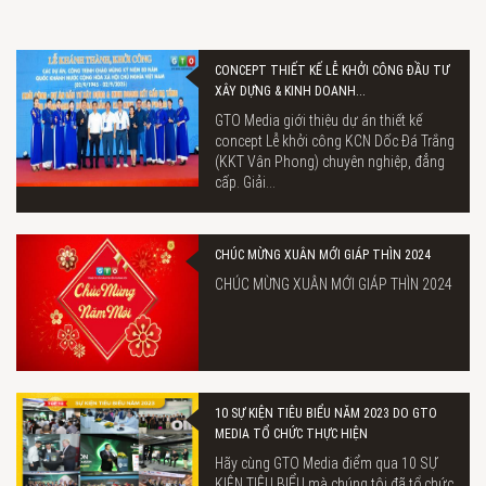
CONCEPT THIẾT KẾ LỄ KHỞI CÔNG ĐẦU TƯ
XÂY DỰNG & KINH DOANH...
GTO Media giới thiệu dự án thiết kế
concept Lễ khởi công KCN Dốc Đá Trắng
(KKT Vân Phong) chuyên nghiệp, đẳng
cấp. Giải...
CHÚC MỪNG XUÂN MỚI GIÁP THÌN 2024
CHÚC MỪNG XUÂN MỚI GIÁP THÌN 2024
10 SỰ KIỆN TIÊU BIỂU NĂM 2023 DO GTO
MEDIA TỔ CHỨC THỰC HIỆN
Hãy cùng GTO Media điểm qua 10 SỰ
KIỆN TIÊU BIỂU mà chúng tôi đã tổ chức