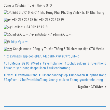
Công ty Cổ phần Truyền thông GTO
: Biệt thự C10 và C11 khu Hưng Phú, Phường Vĩnh Hải, TP Nha Trang
: +84 258 222 3336 | +84 258 222 3339
: Hotline: + 84 902 12 1919
: info@gto.vn/ event@gto.vn/ admin@gto.vn
:
http://gto.vn
Google maps: Công ty Truyền Thông & Tổ chức sự kiện GTO Media
https://maps.app.goo.gl/LrU44EosR6jXvWzC9?g_st=ic
#GTOMedia
#GTO
#Media
#eventplanner
#tổchứcsựkiện
#truyenthong
#duantruyenthong
#topsukien
#sukiennhatrang
#Event
#EventNhaTrang
#Sukiendoanhnghiep
#Kinhdoanh
#TopNhaTrang
#TopEvent
#TopEventNhaTrang
#congtysukien
#congtysukiennhatrang
Nguồn : GTOMedia