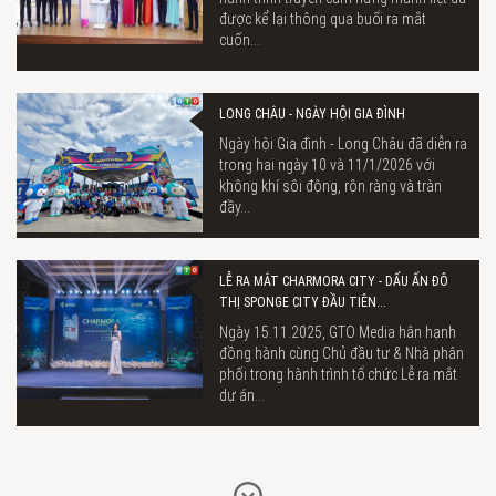
được kể lại thông qua buổi ra mắt
cuốn...
LONG CHÂU - NGÀY HỘI GIA ĐÌNH
Ngày hội Gia đình - Long Châu đã diễn ra
trong hai ngày 10 và 11/1/2026 với
không khí sôi động, rộn ràng và tràn
đầy...
LỄ RA MẮT CHARMORA CITY - DẤU ẤN ĐÔ
THỊ SPONGE CITY ĐẦU TIÊN...
Ngày 15.11.2025, GTO Media hân hạnh
đồng hành cùng Chủ đầu tư & Nhà phân
phối trong hành trình tổ chức Lễ ra mắt
dự án...