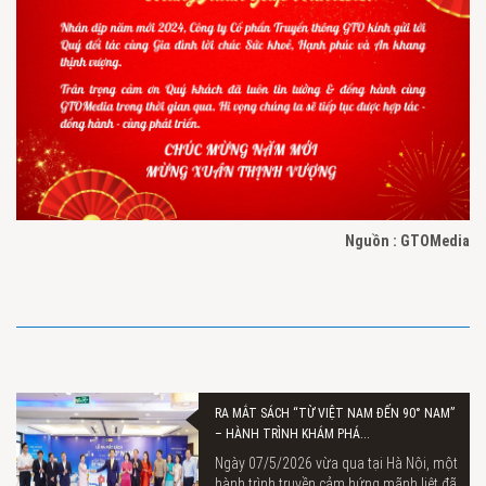
Nguồn : GTOMedia
RA MẮT SÁCH “TỪ VIỆT NAM ĐẾN 90° NAM”
– HÀNH TRÌNH KHÁM PHÁ...
Ngày 07/5/2026 vừa qua tại Hà Nội, một
hành trình truyền cảm hứng mãnh liệt đã