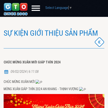
Select Language
▼
SỰ KIỆN GIỚI THIỆU SẢN PHẨM
CHÚC MỪNG XUÂN MỚI GIÁP THÌN 2024
09/02/2024 | 6:11:08
CHÚC MỪNG XUÂN MỚI
MỪNG XUÂN GIÁP THÌN 2024 AN KHANG - THỊNH VƯỢNG