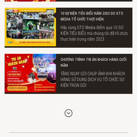
10 SỰ KIỆN TIÊU BIỂU NĂM 2023 DO GTO
MEDIA TỔ CHỨC THỰC HIỆN
Hãy cùng GTO Media điểm qua 10 SỰ
KIỆN TIÊU BIỂU mà chúng tôi đã tổ chức
thực hiện trong năm 2023.
CHƯƠNG TRÌNH TRI ÂN KHÁCH HÀNG CUỐI
NĂM
TẶNG NGAY GÓI CHỤP ẢNH KHI KHÁCH
HÀNG SỬ DỤNG DỊCH VỤ TỔ CHỨC SỰ
KIỆN TRỌN GÓI