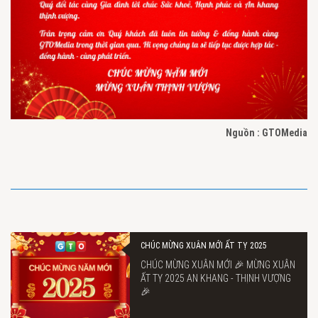
Nguồn : GTOMedia
CHÚC MỪNG XUÂN MỚI ẤT TỴ 2025
CHÚC MỪNG XUÂN MỚI 🎉 MỪNG XUÂN
ẤT TỴ 2025 AN KHANG - THỊNH VƯỢNG
🎉