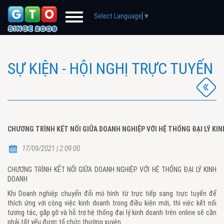
Select Language
▼
SỰ KIỆN - HỘI NGHỊ TRỰC TUYẾN
CHƯƠNG TRÌNH KẾT NỐI GIỮA DOANH NGHIỆP VỚI HỆ THỐNG ĐẠI LÝ KI
17/09/2021 | 2:09:00
CHƯƠNG TRÌNH KẾT NỐI GIỮA DOANH NGHIỆP VỚI HỆ THỐNG ĐẠI LÝ KINH
DOANH
Khi Doanh nghiệp chuyển đổi mô hình từ trực tiếp sang trực tuyến để
thích ứng với công việc kinh doanh trong điều kiện mới, thì việc kết nối
tương tác, găp gỡ và hỗ trợ hệ thống đại lý kinh doanh trên online sẽ cần
phải tất yếu được tổ chức thường xuyên.