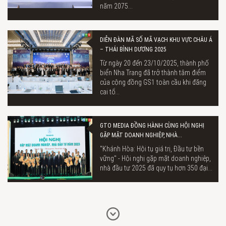
năm 2075...
DIỄN ĐÀN MÃ SỐ MÃ VẠCH KHU VỰC CHÂU Á
– THÁI BÌNH DƯƠNG 2025
Từ ngày 20 đến 23/10/2025, thành phố
biển Nha Trang đã trở thành tâm điểm
của cộng đồng GS1 toàn cầu khi đăng
cai tổ...
GTO MEDIA ĐỒNG HÀNH CÙNG HỘI NGHỊ
GẶP MẶT DOANH NGHIỆP, NHÀ...
"Khánh Hòa: Hội tụ giá trị, Đầu tư bền
vững" - Hội nghị gặp mặt doanh nghiệp,
nhà đầu tư 2025 đã quy tụ hơn 350 đại...