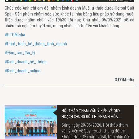
Chúc các Anh chị em đội nhóm kinh doanh Muối ủ thảo dược Herbal Salt
Spa - Sản phẩm chăm sóc sức khoẻ tại nhà bằng liệu pháp sử dụng muối
thảo dược ngâm chân vào 19h30 tối nay, Chủ nhật 05/09/2021 sẽ có
nhiều trải nghiệm tuyệt vời, mang nhiều giá trị đến với khách hàng.
#GTOMedia
#Phát_triển_hệ_thống_kinh_doanh
#Đào_tạo_đại_lý
#Kinh_doanh_hệ_thống
#Kinh_doanh_online
GTOMedia
HỘI THẢO THAM VẤN Ý KIẾN VỀ QUY
HOẠCH CHUNG ĐÔ THỊ KHÁNH HÒA...
Sáng ngày 29/06/2026, Hội thảo tham
vấn ý kiến về Quy hoạch chung đô thị
Khánh Hòa đến năm 2050, tầm nhìn đến