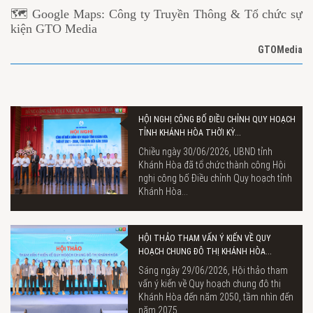
🗺 Google Maps: Công ty Truyền Thông & Tổ chức sự
kiện GTO Media
GTOMedia
HỘI NGHỊ CÔNG BỐ ĐIỀU CHỈNH QUY HOẠCH
TỈNH KHÁNH HÒA THỜI KỲ...
Chiều ngày 30/06/2026, UBND tỉnh
Khánh Hòa đã tổ chức thành công Hội
nghị công bố Điều chỉnh Quy hoạch tỉnh
Khánh Hòa...
HỘI THẢO THAM VẤN Ý KIẾN VỀ QUY
HOẠCH CHUNG ĐÔ THỊ KHÁNH HÒA...
Sáng ngày 29/06/2026, Hội thảo tham
vấn ý kiến về Quy hoạch chung đô thị
Khánh Hòa đến năm 2050, tầm nhìn đến
năm 2075...