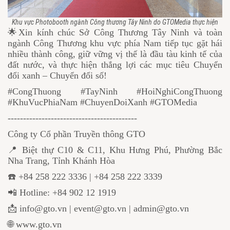
Khu vực Photobooth ngành Công thương Tây Ninh do GTOMedia thực hiện
🌟Xin kính chúc Sở Công Thương Tây Ninh và toàn
ngành Công Thương khu vực phía Nam tiếp tục gặt hái
nhiều thành công, giữ vững vị thế là đầu tàu kinh tế của
đất nước, và thực hiện thắng lợi các mục tiêu Chuyển
đổi xanh – Chuyển đổi số!
#CongThuong #TayNinh #HoiNghiCongThuong
#KhuVucPhiaNam #ChuyenDoiXanh #GTOMedia
------------------------------------------
Công ty Cổ phần Truyền thông GTO
📍 Biệt thự C10 & C11, Khu Hưng Phú, Phường Bắc
Nha Trang, Tỉnh Khánh Hòa
☎️ +84 258 222 3336 | +84 258 222 3339
📲 Hotline: +84 902 12 1919
📩 info@gto.vn | event@gto.vn | admin@gto.vn
🌐 www.gto.vn