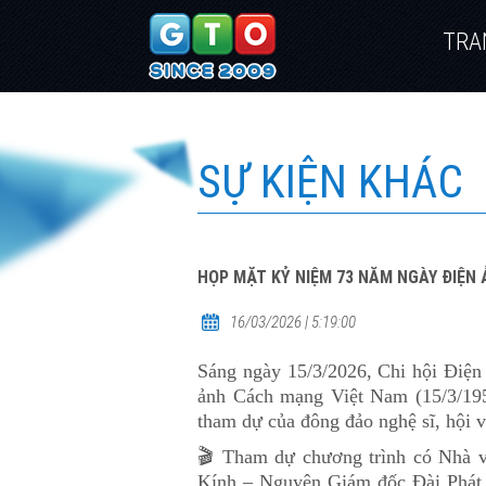
TRA
SỰ KIỆN KHÁC
HỌP MẶT KỶ NIỆM 73 NĂM NGÀY ĐIỆN 
16/03/2026 | 5:19:00
Sáng ngày 15/3/2026, Chi hội Điệ
ảnh Cách mạng Việt Nam (15/3/195
tham dự của đông đảo nghệ sĩ, hội v
🎬 Tham dự chương trình có Nhà 
Kính – Nguyên Giám đốc Đài Phát