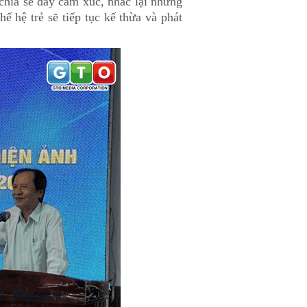
hia sẻ đầy cảm xúc, nhắc lại những
ế hệ trẻ sẽ tiếp tục kế thừa và phát