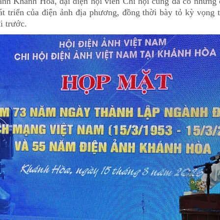
nh Khánh Hòa, đại diện hội viên Chi hội cũng đã có những c
t triển của điện ảnh địa phương, đồng thời bày tỏ kỳ vọng th
i trước.