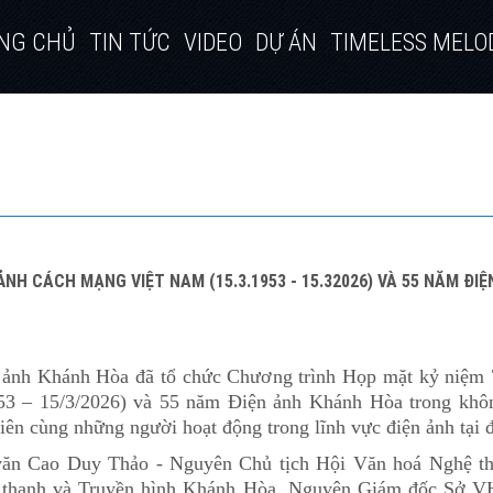
NG CHỦ
TIN TỨC
VIDEO
DỰ ÁN
TIMELESS MELO
ẢNH CÁCH MẠNG VIỆT NAM (15.3.1953 - 15.32026) VÀ 55 NĂM Đ
n ảnh Khánh Hòa đã tổ chức Chương trình Họp mặt kỷ niệm
3 – 15/3/2026) và 55 năm Điện ảnh Khánh Hòa trong không
iên cùng những người hoạt động trong lĩnh vực điện ảnh tại 
văn Cao Duy Thảo - Nguyên Chủ tịch Hội Văn hoá Nghệ th
 thanh và Truyền hình Khánh Hòa, Nguyên Giám đốc Sở 