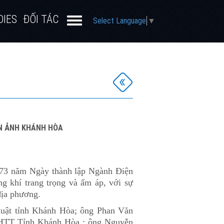
DIES
ĐỐI TÁC
Select Language
▼
IỆN ẢNH KHÁNH HÒA
 73 năm Ngày thành lập Ngành Điện
 khí trang trọng và ấm áp, với sự
địa phương.
uật tỉnh Khánh Hòa; ông Phan Văn
VHTT Tỉnh Khánh Hòa ; ông Nguyễn