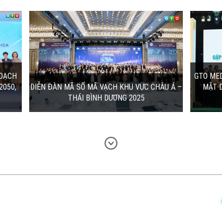
C CHÂU
GTO MEDIA ĐỒNG HÀNH CÙNG HỘI NGHỊ
GẶP MẶT DOANH NGHIỆP, NHÀ...
phố
"Khánh Hòa: Hội tụ giá trị, Đầu tư bền vững"
ểm của
- Hội nghị gặp mặt doanh nghiệp, nhà đầu
tổ...
tư 2025 đã quy tụ hơn 350 đại...
05/08/2025 | 8:20:00