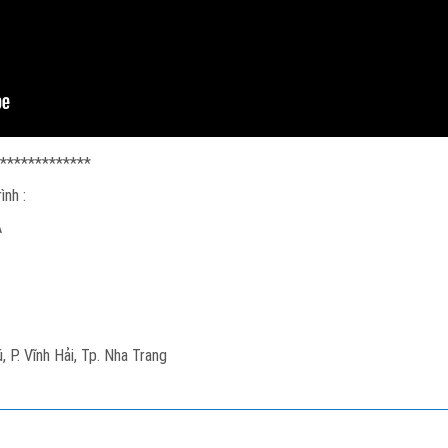
*************
ình :
A
 P. Vĩnh Hải, Tp. Nha Trang