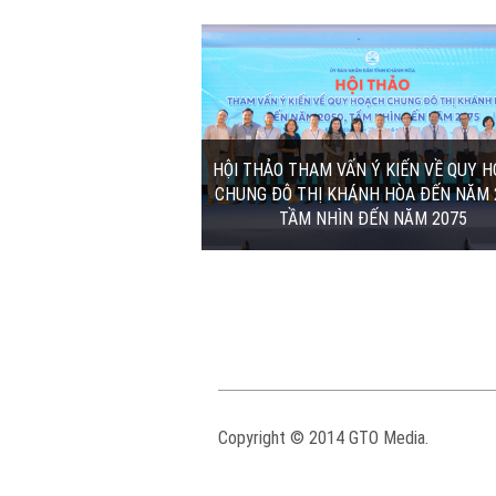
VẤN Ý KIẾN VỀ QUY
DIỄN ĐÀN MÃ SỐ MÃ VẠCH KHU VỰ
 THỊ KHÁNH HÒA...
Á – THÁI BÌNH DƯƠNG 2025
2026, Hội thảo tham vấn
Từ ngày 20 đến 23/10/2025, thành 
ạch chung đô thị Khánh
biển Nha Trang đã trở thành tâm đi
0, tầm nhìn đến năm
cộng đồng GS1 toàn cầu khi đăng cai 
05/01/2026 | 9:11:00
0:16:00
Copyright © 2014 GTO Media.