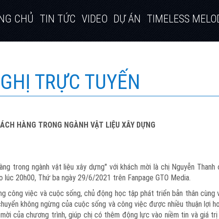
NG CHỦ
TIN TỨC
VIDEO
DỰ ÁN
TIMELESS MELO
 NGHỊ TRỰC TUYẾN
HÁCH HÀNG TRONG NGÀNH VẬT LIỆU XÂY DỰNG
g trong ngành vật liệu xây dựng" với khách mời là chị Nguyễn Thanh 
ào lúc 20h00, Thứ ba ngày 29/6/2021 trên Fanpage GTO Media.
ng công việc và cuộc sống, chủ động học tập phát triển bản thân cùng v
n chuyển không ngừng của cuộc sống và công việc được nhiều thuận lợi h
ời của chương trình, giúp chị có thêm động lực vào niềm tin và giá tr