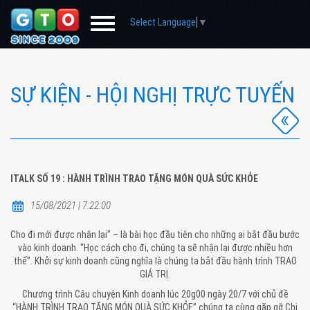
Select Language
▼
SỰ KIỆN - HỘI NGHỊ TRỰC TUYẾN
ITALK SỐ 19 : HÀNH TRÌNH TRAO TẶNG MÓN QUÀ SỨC KHỎE
15/08/2021 | 7:22:00
Cho đi mới được nhận lại” – là bài học đầu tiên cho những ai bắt đầu bước
vào kinh doanh. “Học cách cho đi, chúng ta sẽ nhận lại được nhiều hơn
thế”. Khởi sự kinh doanh cũng nghĩa là chúng ta bắt đầu hành trình TRAO
GIÁ TRỊ.
Chương trình Câu chuyện Kinh doanh lúc 20g00 ngày 20/7 với chủ đề
“HÀNH TRÌNH TRAO TẶNG MÓN QUÀ SỨC KHỎE” chúng ta cùng gặp gỡ Chị