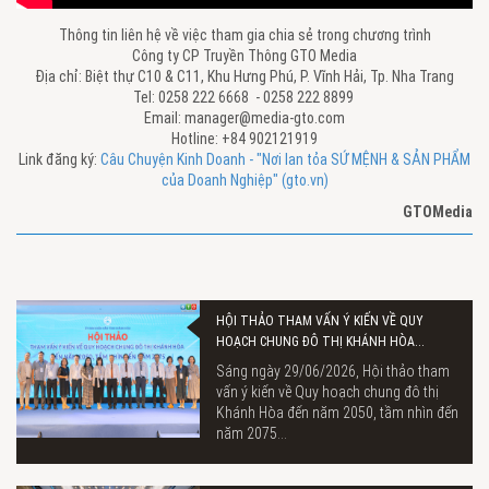
Thông tin liên hệ về việc tham gia chia sẻ trong chương trình
Công ty CP Truyền Thông GTO Media
Địa chỉ: Biệt thự C10 & C11, Khu Hưng Phú, P. Vĩnh Hải, Tp. Nha Trang
Tel: 0258 222 6668 - 0258 222 8899
Email: manager@media-gto.com
Hotline: +84 902121919
Link đăng ký:
Câu Chuyện Kinh Doanh - "Nơi lan tỏa SỨ MỆNH & SẢN PHẨM
của Doanh Nghiệp" (gto.vn)
GTOMedia
HỘI THẢO THAM VẤN Ý KIẾN VỀ QUY
HOẠCH CHUNG ĐÔ THỊ KHÁNH HÒA...
Sáng ngày 29/06/2026, Hội thảo tham
vấn ý kiến về Quy hoạch chung đô thị
Khánh Hòa đến năm 2050, tầm nhìn đến
năm 2075...