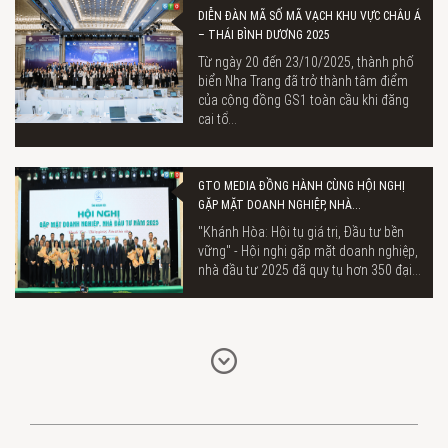
DIỄN ĐÀN MÃ SỐ MÃ VẠCH KHU VỰC CHÂU Á
– THÁI BÌNH DƯƠNG 2025
Từ ngày 20 đến 23/10/2025, thành phố
biển Nha Trang đã trở thành tâm điểm
của cộng đồng GS1 toàn cầu khi đăng
cai tổ...
GTO MEDIA ĐỒNG HÀNH CÙNG HỘI NGHỊ
GẶP MẶT DOANH NGHIỆP, NHÀ...
"Khánh Hòa: Hội tụ giá trị, Đầu tư bền
vững" - Hội nghị gặp mặt doanh nghiệp,
nhà đầu tư 2025 đã quy tụ hơn 350 đại...