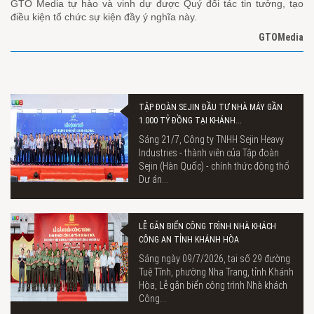
GTO Media tự hào và vinh dự được Quý đối tác tin tưởng, tạo
điều kiện tổ chức sự kiện đầy ý nghĩa này.
GTOMedia
TẬP ĐOÀN SEJIN ĐẦU TƯ NHÀ MÁY GẦN
1.000 TỶ ĐỒNG TẠI KHÁNH...
Sáng 21/7, Công ty TNHH Sejin Heavy
Industries - thành viên của Tập đoàn
Sejin (Hàn Quốc) - chính thức động thổ
Dự án...
LỄ GẮN BIỂN CÔNG TRÌNH NHÀ KHÁCH
CÔNG AN TỈNH KHÁNH HÒA
Sáng ngày 09/7/2026, tại số 29 đường
Tuệ Tĩnh, phường Nha Trang, tỉnh Khánh
Hòa, Lễ gắn biển công trình Nhà khách
Công...