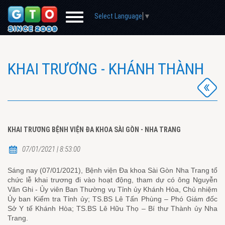
Select Language
▼
KHAI TRƯƠNG - KHÁNH THÀNH
KHAI TRƯƠNG BỆNH VIỆN ĐA KHOA SÀI GÒN - NHA TRANG
07/01/2021 | 8:53:00
Sáng nay (07/01/2021), Bệnh viện Đa khoa Sài Gòn Nha Trang tổ
chức lễ khai trương đi vào hoạt động, tham dự có ông Nguyễn
Văn Ghi - Ủy viên Ban Thường vụ Tỉnh ủy Khánh Hòa, Chủ nhiệm
Ủy ban Kiểm tra Tỉnh ủy; TS.BS Lê Tấn Phùng – Phó Giám đốc
Sở Y tế Khánh Hòa; TS.BS Lê Hữu Thọ – Bí thư Thành ủy Nha
Trang.