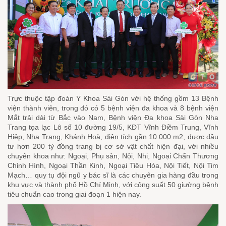
Trực thuộc tập đoàn Y Khoa Sài Gòn với hệ thống gồm 13 Bệnh
viện thành viên, trong đó có 5 bệnh viện đa khoa và 8 bệnh viện
Mắt trải dài từ Bắc vào Nam, Bệnh viện Đa khoa Sài Gòn Nha
Trang tọa lạc Lô số 10 đường 19/5, KĐT Vĩnh Điềm Trung, Vĩnh
Hiệp, Nha Trang, Khánh Hoà, diện tích gần 10.000 m2, được đầu
tư hơn 200 tỷ đồng trang bị cơ sở vật chất hiện đại, với nhiều
chuyên khoa như: Ngoại, Phụ sản, Nội, Nhi, Ngoại Chấn Thương
Chỉnh Hình, Ngoại Thần Kinh, Ngoại Tiêu Hóa, Nội Tiết, Nội Tim
Mạch… quy tụ đội ngũ y bác sĩ là các chuyên gia hàng đầu trong
khu vực và thành phố Hồ Chí Minh, với công suất 50 giường bệnh
tiêu chuẩn cao trong giai đoạn 1 hiện nay.