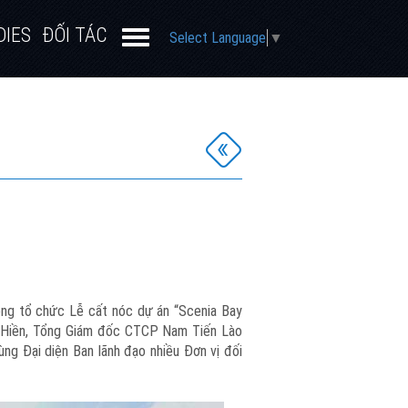
DIES
ĐỐI TÁC
Select Language
▼
ọng tổ chức Lễ cất nóc dự án “Scenia Bay
u Hiền, Tổng Giám đốc CTCP Nam Tiến Lào
ng Đại diện Ban lãnh đạo nhiều Đơn vị đối