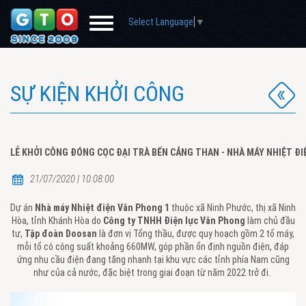
Select Language
▼
SỰ KIỆN KHỞI CÔNG
LỄ KHỞI CÔNG ĐÓNG CỌC ĐẠI TRÀ BẾN CẢNG THAN - NHÀ MÁY NHIỆT ĐI
21/07/2020 | 10:08:00
Dự án
Nhà máy Nhiệt điện Vân Phong 1
thuộc xã Ninh Phước, thị xã Ninh
Hòa, tỉnh Khánh Hòa do
Công ty TNHH Điện lực Vân Phong
làm chủ đầu
tư,
Tập đoàn Doosan
là đơn vị Tổng thầu, được quy hoạch gồm 2 tổ máy,
mỗi tổ có công suất khoảng 660MW, góp phần ổn định nguồn điện, đáp
ứng nhu cầu điện đang tăng nhanh tại khu vực các tỉnh phía Nam cũng
như của cả nước, đặc biệt trong giai đoạn từ năm 2022 trở đi.