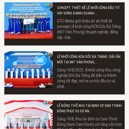
CONCEPT THIẾT KẾ LỄ KHỞI CÔNG ĐẦU TƯ
XÂY DỰNG & KINH DOANH...
GTO Media giới thiệu dự án thiết kế
concept Lễ khởi công KCN Dốc Đá Trắng
(KKT Vân Phong) chuyên nghiệp, đẳng
cấp. Giải...
LỄ KHỞI CÔNG KCN DỐC ĐÁ TRẮNG: DẤU ẤN
MỚI TẠI KKT VÂN PHONG,...
Sáng 19/8/2025, lễ khởi công Khu công
nghiệp Dốc Đá Trắng đã diễn ra thành
công tốt đẹp, mở ra cơ hội đầu tư và
phát...
LỄ ĐỘNG THỔ KHU TÁI ĐỊNH CƯ CAM THỊNH
ĐÔNG PHỤC VỤ DỰ ÁN...
Sáng 19/8, Khu tái định cư Cam Thịnh
Đông (Nam Cam Ranh) với tổng vốn hơn