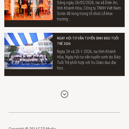
Sáng ngày 26/02/2026, tại xã Diên An,
tỉnh Khánh Hòa, Công ty TNHH Việt Nam
Solar đã long trọng tổ chức Lễ khai
trương...
NGÀY HỘI TƯ VẤN TUYỂN SINH BÁO TUỔI
TRẺ 2026
Ngày 24 và 25-1-2026, tại tỉnh Khánh
Hòa, Ngày hội tư vấn tuyển sinh do Báo
Tuổi Trẻ phối hợp với Vụ Giáo dục đại
học...