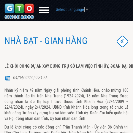
Select Language
▼
NHÀ BẠT - GIAN HÀNG
LỄ KHỞI CÔNG DỰ ÁN XÂY DỰNG TRỤ SỞ LÀM VIỆC TỈNH ỦY, ĐOÀN ĐẠI 
04/04/2024 | 9:31:56
Nhân kỷ niệm 49 năm Ngày giải phóng tỉnh Khánh Hòa, chào mừng 100
năm thành lập thị trấn Nha Trang (1924-2024), 15 năm Nha Trang được
công nhận là đô thị loại I trực thuộc tỉnh Khánh Hòa (22/4/2009 –
22/4/2024), ngày 2/4/2024, UBND tỉnh Khánh Hòa long trọng tổ chức Lễ
khởi công Dự án xây dựng trụ sở làm việc Tỉnh ủy, Đoàn đại biểu quốc hội
và Hội đồng nhân dân tỉnh, Ủy ban nhân dân tỉnh.
Dự lễ khởi công có các đồng chí: Trần Thanh Mẫn - Ủy viên Bộ Chính trị,
Phó Chủ tịch Thường trực Quốc hội; Trần Hồng Hà - Ủy viên Trung ương