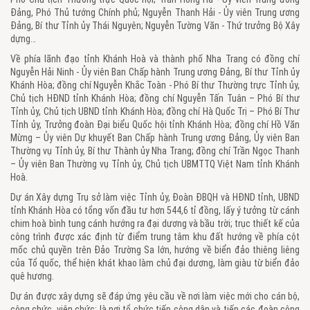
Đảng, Phó Thủ tướng Chính phủ; Nguyễn Thanh Hải - Ủy viên Trung ương
Đảng, Bí thư Tỉnh ủy Thái Nguyên; Nguyễn Tường Văn - Thứ trưởng Bộ Xây
dựng…
Về phía lãnh đạo tỉnh Khánh Hoà và thành phố Nha Trang có đồng chí
Nguyễn Hải Ninh - Ủy viên Ban Chấp hành Trung ương Đảng, Bí thư Tỉnh ủy
Khánh Hòa; đồng chí Nguyễn Khắc Toàn - Phó Bí thư Thường trực Tỉnh ủy,
Chủ tịch HĐND tỉnh Khánh Hòa; đồng chí Nguyễn Tấn Tuân – Phó Bí thư
Tỉnh ủy, Chủ tịch UBND tỉnh Khánh Hòa; đồng chí Hà Quốc Trị – Phó Bí Thư
Tỉnh ủy, Trưởng đoàn Đại biểu Quốc hội tỉnh Khánh Hòa; đồng chí Hồ Văn
Mừng – Ủy viên Dự khuyết Ban Chấp hành Trung ương Đảng, Ủy viên Ban
Thường vụ Tỉnh ủy, Bí thư Thành ủy Nha Trang; đồng chí Trần Ngọc Thanh
– Ủy viên Ban Thường vụ Tỉnh ủy, Chủ tịch UBMTTQ Việt Nam tỉnh Khánh
Hoà.
Dự án Xây dựng Trụ sở làm việc Tỉnh ủy, Đoàn ĐBQH và HĐND tỉnh, UBND
tỉnh Khánh Hòa có tổng vốn đầu tư hơn 544,6 tỉ đồng, lấy ý tưởng từ cánh
chim hoà bình tung cánh hướng ra đại dương và bầu trời; trục thiết kế của
công trình được xác định từ điểm trung tâm khu đất hướng về phía cột
mốc chủ quyền trên Đảo Trường Sa lớn, hướng về biển đảo thiêng liêng
của Tổ quốc, thể hiện khát khao làm chủ đại dương, làm giàu từ biển đảo
quê hương.
Dự án được xây dựng sẽ đáp ứng yêu cầu về nơi làm việc mới cho cán bộ,
công chức, viên chức; là nơi tổ chức tiếp công dân và tiếp các đoàn công