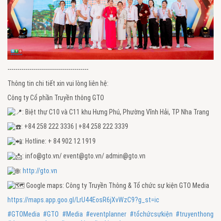
-----------------------------------------
Thông tin chi tiết xin vui lòng liên hệ:
Công ty Cổ phần Truyền thông GTO
: Biệt thự C10 và C11 khu Hưng Phú, Phường Vĩnh Hải, TP Nha Trang
: +84 258 222 3336 | +84 258 222 3339
: Hotline: + 84 902 12 1919
: info@gto.vn/ event@gto.vn/ admin@gto.vn
:
http://gto.vn
Google maps: Công ty Truyền Thông & Tổ chức sự kiện GTO Media
https://maps.app.goo.gl/LrU44EosR6jXvWzC9?g_st=ic
#GTOMedia
#GTO
#Media
#eventplanner
#tổchứcsựkiện
#truyenthong