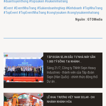
#duantruyenthong
#topsukien
#sukiennhatrang
#Event
#EventNhaTrang
#Sukiendoanhnghiep
#Kinhdoanh
#TopNhaTrang
#TopEvent
#TopEventNhaTrang
#congtysukien
#congtysukiennhatrang
Nguồn : GTOMedia
TẬP ĐOÀN SEJIN ĐẦU TƯ NHÀ MÁY GẦN
1.000 TỶ ĐỒNG TẠI KHÁNH...
Sáng 21/7, Công ty TNHH Sejin Heavy
Industries - thành viên của Tập đoàn
Sejin (Hàn Quốc) - chính thức động thổ
Dự án...
LỄ KHAI TRƯƠNG VIỆT NAM SOLAR - CHI
NHÁNH KHÁNH HÒA