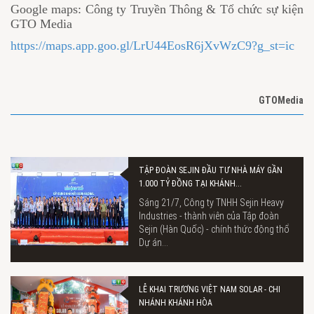
Google maps: Công ty Truyền Thông & Tổ chức sự kiện
GTO Media
https://maps.app.goo.gl/LrU44EosR6jXvWzC9?g_st=ic
GTOMedia
TẬP ĐOÀN SEJIN ĐẦU TƯ NHÀ MÁY GẦN
1.000 TỶ ĐỒNG TẠI KHÁNH...
Sáng 21/7, Công ty TNHH Sejin Heavy
Industries - thành viên của Tập đoàn
Sejin (Hàn Quốc) - chính thức động thổ
Dự án...
LỄ KHAI TRƯƠNG VIỆT NAM SOLAR - CHI
NHÁNH KHÁNH HÒA