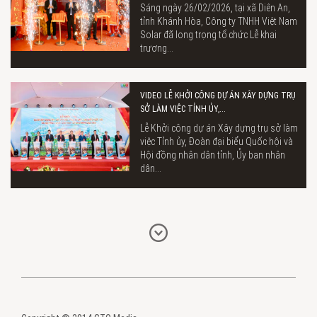
Sáng ngày 26/02/2026, tại xã Diên An,
tỉnh Khánh Hòa, Công ty TNHH Việt Nam
Solar đã long trọng tổ chức Lễ khai
trương...
VIDEO LỄ KHỞI CÔNG DỰ ÁN XÂY DỰNG TRỤ
SỞ LÀM VIỆC TỈNH ỦY,...
Lễ Khởi công dự án Xây dựng trụ sở làm
việc Tỉnh ủy, Đoàn đại biểu Quốc hội và
Hội đồng nhân dân tỉnh, Ủy ban nhân
dân...