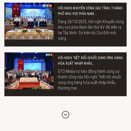
HỘI NGHỊ KHUYẾN CÔNG CÁC TỈNH, THÀNH
PHỐ KHU VỰC PHÍA NAM...
Sáng 20/10/2025, Hội nghị Khuyến công
khu vực phía Nam lần thứ XV đã diễn ra
tại Tây Ninh. Sự kiện do Cục Đổi mới
sáng...
HỘI NGHỊ “KẾT NỐI CHUỖI CUNG ỨNG HÀNG
HÓA XUẤT NHẬP KHẨU,...
GTO Media tự hào đồng hành cùng sự
thành công của Hội nghị "Kết nối chuỗi
cung ứng hàng hóa xuất nhập khẩu,
thương mại...