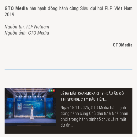
GTO Media
hân hạnh đồng hành cùng Siêu đại hội FLP Việt Nam
2019.
Nguồn tin: FLPVietnam
Nguồn ảnh: GTO Media
GTOMedia
LỄ RA MẮT CHARMORA CITY - DẤU ẤN ĐÔ
THỊ SPONGE CITY ĐẦU TIÊN...
Ngày 15.11.2025, GTO Media hân hạnh
đồng hành cùng Chủ đầu tư & Nhà phân
phối trong hành trình tổ chức Lễ ra mắt
dự án...