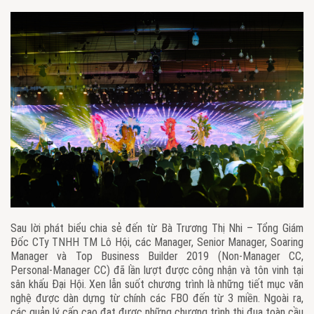
Sau lời phát biểu chia sẻ đến từ Bà Trương Thị Nhi – Tổng Giám
Đốc CTy TNHH TM Lô Hội, các Manager, Senior Manager, Soaring
Manager và Top Business Builder 2019 (Non-Manager CC,
Personal-Manager CC) đã lần lượt được công nhận và tôn vinh tại
sân khấu Đại Hội. Xen lẫn suốt chương trình là những tiết mục văn
nghệ được dàn dựng từ chính các FBO đến từ 3 miền. Ngoài ra,
các quản lý cấp cao đạt được những chương trình thi đua toàn cầu