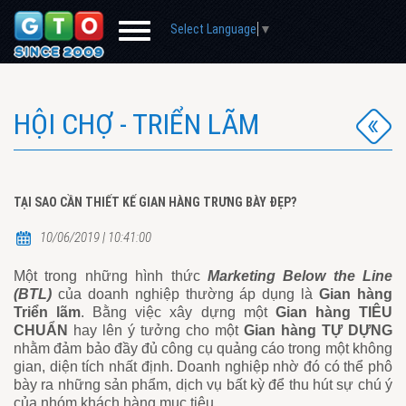
Select Language
▼
HỘI CHỢ - TRIỂN LÃM
TẠI SAO CẦN THIẾT KẾ GIAN HÀNG TRƯNG BÀY ĐẸP?
10/06/2019 | 10:41:00
Một trong những hình thức
Marketing Below the Line
(BTL)
của doanh nghiệp thường áp dụng là
Gian hàng
Triển lãm
. Bằng việc xây dựng một
Gian hàng TIÊU
CHUẨN
hay lên ý tưởng cho một
Gian hàng TỰ DỰNG
nhằm đảm bảo đầy đủ công cụ quảng cáo trong một không
gian, diện tích nhất định. Doanh nghiệp nhờ đó có thể phô
bày ra những sản phẩm, dịch vụ bất kỳ để thu hút sự chú ý
của nhóm khách hàng mục tiêu.