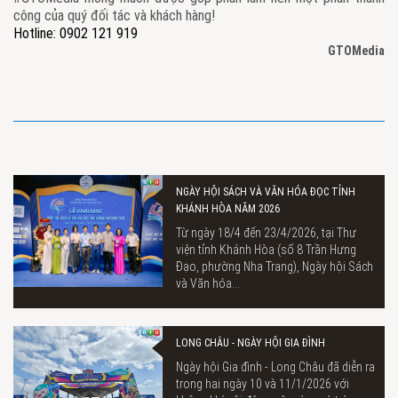
công của quý đối tác và khách hàng!
Hotline: 0902 121 919
GTOMedia
NGÀY HỘI SÁCH VÀ VĂN HÓA ĐỌC TỈNH
KHÁNH HÒA NĂM 2026
Từ ngày 18/4 đến 23/4/2026, tại Thư
viện tỉnh Khánh Hòa (số 8 Trần Hưng
Đạo, phường Nha Trang), Ngày hội Sách
và Văn hóa...
LONG CHÂU - NGÀY HỘI GIA ĐÌNH
Ngày hội Gia đình - Long Châu đã diễn ra
trong hai ngày 10 và 11/1/2026 với