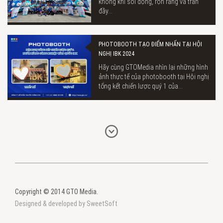
không khí sôi động, rộn ràng và tràn
đầy...
PHOTOBOOTH TẠO ĐIỂM NHẤN TẠI HỘI
NGHỊ IBK 2024
Hãy cùng GTOMedia nhìn lại những hình
ảnh thực tế của photobooth tại Hội nghị
tổng kết chiến lược quý 1 của...
Copyright © 2014 GTO Media.
Designed & developed by SweetSoft