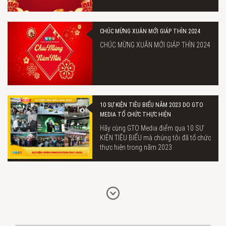
CHÚC MỪNG XUÂN MỚI GIÁP THÌN 2024
CHÚC MỪNG XUÂN MỚI GIÁP THÌN 2024
10 SỰ KIỆN TIÊU BIỂU NĂM 2023 DO GTO
MEDIA TỔ CHỨC THỰC HIỆN
Hãy cùng GTO Media điểm qua 10 SỰ
KIỆN TIÊU BIỂU mà chúng tôi đã tổ chức
thực hiện trong năm 2023.