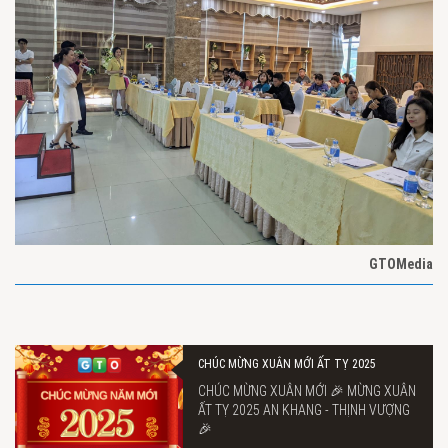
GTOMedia
CHÚC MỪNG XUÂN MỚI ẤT TỴ 2025
CHÚC MỪNG XUÂN MỚI 🎉 MỪNG XUÂN
ẤT TỴ 2025 AN KHANG - THỊNH VƯỢNG
🎉