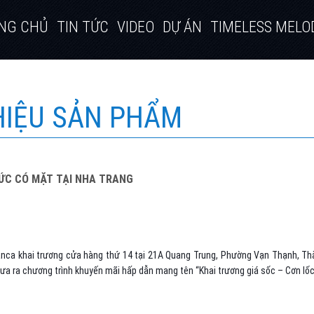
NG CHỦ
TIN TỨC
VIDEO
DỰ ÁN
TIMELESS MELO
THIỆU SẢN PHẨM
ỨC CÓ MẶT TẠI NHA TRANG
anca khai trương cửa hàng thứ 14 tại 21A Quang Trung, Phường Vạn Thạnh, Th
ra chương trình khuyến mãi hấp dẫn mang tên “Khai trương giá sốc – Cơn lốc ưu