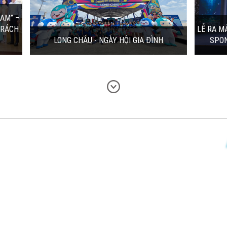
đồng hành cùng Chủ đầu tư & Nhà phân
phối trong hành trình tổ chức Lễ ra mắt dự
án...
09/12/2025 | 9:36:00