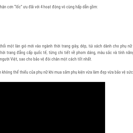
nhận cơn “lốc” ưu đãi với 4 hoạt động vô cùng hấp dẫn gồm:
hổi một làn gió mới vào ngành thời trang giày, dép, túi xách dành cho phụ n
i trang đẳng cấp quốc tế, từng chi tiết về phom dáng, màu sắc và tính nă
a người Việt, sao cho bảo vệ đôi chân một cách tốt nhất.
n không thể thiếu của phụ nữ khi mua sắm phụ kiện vừa làm đẹp vừa bảo vệ sức