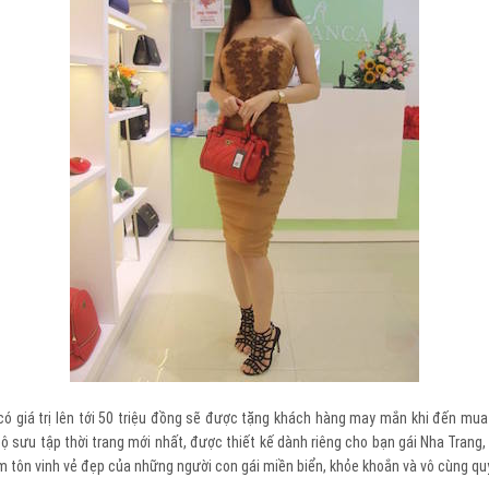
ó giá trị lên tới 50 triệu đồng sẽ được tặng khách hàng may mắn khi đến mua
ộ sưu tập thời trang mới nhất, được thiết kế dành riêng cho bạn gái Nha Trang
ôn vinh vẻ đẹp của những người con gái miền biển, khỏe khoắn và vô cùng quyế