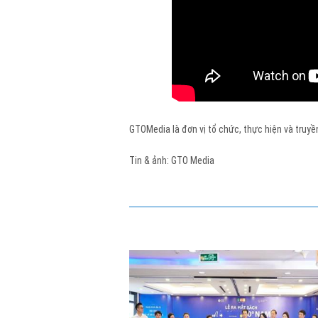
GTOMedia là đơn vị tổ chức, thực hiện và truyề
Tin & ảnh: GTO Media
Ừ VIỆT NAM ĐẾN 90°
LONG CHÂU - NGÀY HỘI GIA ĐÌNH
ÌNH KHÁM PHÁ...
Ngày hội Gia đình - Long Châu đã diễ
ừa qua tại Hà Nội, một
trong hai ngày 10 và 11/1/2026 với 