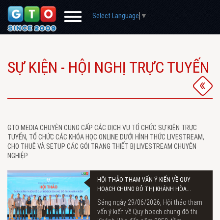
Select Language
▼
SỰ KIỆN - HỘI NGHỊ TRỰC TUYẾN
GTO MEDIA CHUYÊN CUNG CẤP CÁC DỊCH VỤ TỔ CHỨC SỰ KIỆN TRỰC
TUYẾN, TỔ CHỨC CÁC KHÓA HỌC ONLINE DƯỚI HÌNH THỨC LIVESTREAM,
CHO THUÊ VÀ SETUP CÁC GÓI TRANG THIẾT BỊ LIVESTREAM CHUYÊN
NGHIỆP
HỘI THẢO THAM VẤN Ý KIẾN VỀ QUY
HOẠCH CHUNG ĐÔ THỊ KHÁNH HÒA...
Sáng ngày 29/06/2026, Hội thảo tham
vấn ý kiến về Quy hoạch chung đô thị