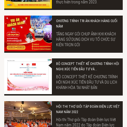
thực hiện trong năm 2023.
CHƯƠNG TRÌNH TRI ÂN KHÁCH HÀNG CUỐI
NĂM
TẶNG NGAY GÓI CHỤP ẢNH KHI KHÁCH
HÀNG SỬ DỤNG DỊCH VỤ TỔ CHỨC SỰ
KIỆN TRỌN GÓI
BỘ CONCEPT THIẾT KẾ CHƯƠNG TRÌNH HỘI
NGHỊ XÚC TIẾN ĐẦU TƯ VÀ...
BỘ CONCEPT THIẾT KẾ CHƯƠNG TRÌNH
HỘI NGHỊ XÚC TIẾN ĐẦU TƯ VÀ DU LỊCH
KHÁNH HÒA TẠI NHẬT BẢN
HỘI THI THỢ GIỎI TẬP ĐOÀN ĐIỆN LỰC VIỆT
NAM NĂM 2022
Hội thi Thợ giỏi Tập đoàn Điện lực Việt
Nam năm 2022 do Tập đoàn Điện lực