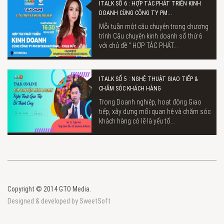
ITALK SỐ 6 : HỢP TÁC PHÁT TRIỂN KINH
DOANH CÙNG CÔNG TY PM...
Mỗi tuần một câu chuyện trong chương
trình Câu chuyện kinh doanh số thứ 6
với chủ đề " HỢP TÁC PHÁT...
ITALK SỐ 5 : NGHỆ THUẬT GIAO TIẾP &
CHĂM SÓC KHÁCH HÀNG
Trong Doanh nghiệp, hoạt động Giao
tiếp, xây dựng mối quan hệ và chăm sóc
khách hàng có lẽ là yếu tố...
Copyright © 2014 GTO Media.
Designed & developed by SweetSoft