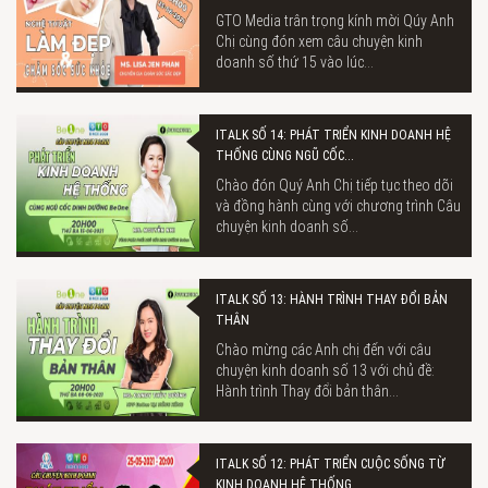
GTO Media trân trọng kính mời Qúy Anh
Chị cùng đón xem câu chuyện kinh
doanh số thứ 15 vào lúc...
ITALK SỐ 14: PHÁT TRIỂN KINH DOANH HỆ
THỐNG CÙNG NGŨ CỐC...
Chào đón Quý Anh Chị tiếp tục theo dõi
và đồng hành cùng với chương trình Câu
chuyện kinh doanh số...
ITALK SỐ 13: HÀNH TRÌNH THAY ĐỔI BẢN
THÂN
Chào mừng các Anh chị đến với câu
chuyện kinh doanh số 13 với chủ đề:
Hành trình Thay đổi bản thân...
ITALK SỐ 12: PHÁT TRIỂN CUỘC SỐNG TỪ
KINH DOANH HỆ THỐNG