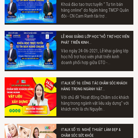
Khoá đào tạo trực tuyến " Tự tin bán
hàng online" do Ngân hàng TMCP Quân
đội - CN Cam Ranh tài trợ...
LỄ KHAI GIẢNG LỚP HỌC "HỖ TRỢ HỌC VIÊN
PHÁT TRIỂN KINH...
Vào ngày 24-06-2021, Lễ khai giảng lớp
học hỗ trợ học viên phát triển kinh
doanh phối hợp giữa GTO -...
ITALK SỐ 16: CÔNG TÁC CHĂM SÓC KHÁCH
HÀNG TRONG NGÀNH VẬT...
Với chủ đề "Hoạt động Chăm sóc khách
hàng trong ngành vật liệu xây dựng" với
khách mời là chị Nguyễn...
ITALK SỐ 15: NGHỆ THUẬT LÀM ĐẸP &
CHĂM SÓC SỨC KHỎE