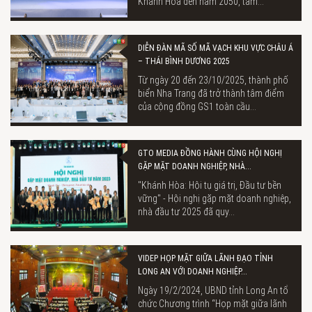
Khánh Hòa đến năm 2050, tầm...
DIỄN ĐÀN MÃ SỐ MÃ VẠCH KHU VỰC CHÂU Á
– THÁI BÌNH DƯƠNG 2025
Từ ngày 20 đến 23/10/2025, thành phố
biển Nha Trang đã trở thành tâm điểm
của cộng đồng GS1 toàn cầu...
GTO MEDIA ĐỒNG HÀNH CÙNG HỘI NGHỊ
GẶP MẶT DOANH NGHIỆP, NHÀ...
"Khánh Hòa: Hội tụ giá trị, Đầu tư bền
vững" - Hội nghị gặp mặt doanh nghiệp,
nhà đầu tư 2025 đã quy...
VIDEP HỌP MẶT GIỮA LÃNH ĐẠO TỈNH
LONG AN VỚI DOANH NGHIỆP...
Ngày 19/2/2024, UBND tỉnh Long An tổ
chức Chương trình “Họp mặt giữa lãnh