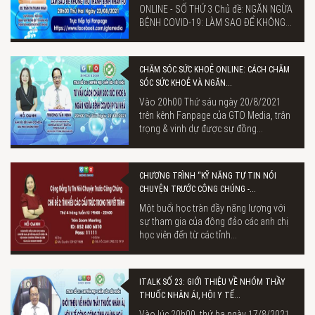
ONLINE - SỐ THỨ 3 Chủ đề: NGĂN NGỪA
BỆNH COVID-19: LÀM SAO ĐỂ KHÔNG...
CHĂM SÓC SỨC KHOẺ ONLINE: CÁCH CHĂM
SÓC SỨC KHOẺ VÀ NGĂN...
Vào 20h00 Thứ sáu ngày 20/8/2021
trên kênh Fanpage của GTO Media, trân
trọng & vinh dự được sự đồng...
CHƯƠNG TRÌNH “KỸ NĂNG TỰ TIN NÓI
CHUYỆN TRƯỚC CÔNG CHÚNG -...
Một buổi học tràn đầy năng lượng với
sự tham gia của đông đảo các anh chị
học viên đến từ các tỉnh...
ITALK SỐ 23: GIỚI THIỆU VỀ NHÓM THẦY
THUỐC NHÂN ÁI, HỘI Y TẾ...
Vào lúc 20h00, thứ ba ngày 17/8/2021,