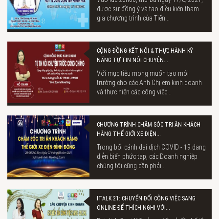
được sự đồng ý và tạo điều kiện tham
gia chương trình của Tiến...
CỘNG ĐỒNG KẾT NỐI & THỰC HÀNH KỸ
NĂNG TỰ TIN NÓI CHUYỆN...
Với mục tiêu mong muốn tạo môi
trường cho các Anh Chị em kinh doanh
và thực hiện các công việc...
CHƯƠNG TRÌNH CHĂM SÓC TRI ÂN KHÁCH
HÀNG THẾ GIỚI XE ĐIỆN...
Trong bối cảnh đại dịch COVID - 19 đang
diễn biến phức tạp, các Doanh nghiệp
chúng tôi cũng cần phải...
ITALK 21: CHUYỂN ĐỔI CÔNG VIỆC SANG
ONLINE ĐỂ THÍCH NGHI VỚI...