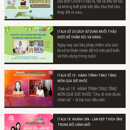
Đại dịch Covid19 xảy ra, tất cả đều bế tắc
và không biết phải bắt đầu như thế nào,
thay đổi ra sao,...
ITALK SỐ 20:CÁCH SỬ DỤNG MUỐI THẢO
DƯỢC ĐỂ CHĂM SÓC VÀ NÂNG...
Ngày nay các liệu pháp chăm sóc sức
khoẻ từ thiên nhiên đã trở nên phổ biến
và hữu dụng trong cuộc...
ITALK SỐ 19 : HÀNH TRÌNH TRAO TẶNG
MÓN QUÀ SỨC KHỎE
iTalk số 19 : HÀNH TRÌNH TRAO TẶNG
MÓN QUÀ SỨC KHỎE “Cho đi mới được
nhận lại” – là bài học đầu tiên...
ITALK 18: NGÀNH SPA - LÀM ĐẸP THÍCH ỨNG
TRONG BỐI CẢNH MỚI