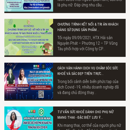
là phụ nữ. Đáp ứng nhu cầu...
CHƯƠNG TRÌNH KẾT NỐI & TRI ÂN KHÁCH
HÀNG SỬ DỤNG SẢN PHẨM...
Tối ngày 09/09/2021, HTX Hải sản
Nguyên Phát – Phường 12 – TP Vũng
Tàu phối hợp với Công ty CP...
CÁCH VẬN HÀNH DỊCH VỤ CHĂM SÓC SỨC
KHOẺ VÀ SẮC ĐẸP TRÊN TRỰC...
Trong bối cảnh diễn biến phức tạp của
dịch Covid -19, nhiều doanh nghiệp đã
và đang chủ động thay...
TƯ VẤN SỨC KHOẺ DÀNH CHO PHỤ NỮ
MANG THAI - ĐẶC BIỆT LƯU Ý...
Khi mang thai, cơ thể của người phụ nữ