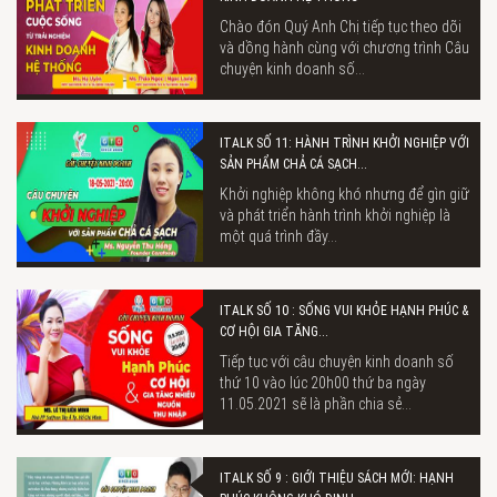
Chào đón Quý Anh Chị tiếp tục theo dõi
và dồng hành cùng với chương trình Câu
chuyện kinh doanh số...
ITALK SỐ 11: HÀNH TRÌNH KHỞI NGHIỆP VỚI
SẢN PHẨM CHẢ CÁ SẠCH...
Khởi nghiệp không khó nhưng để gìn giữ
và phát triển hành trình khởi nghiệp là
một quá trình đầy...
ITALK SỐ 10 : SỐNG VUI KHỎE HẠNH PHÚC &
CƠ HỘI GIA TĂNG...
Tiếp tục với câu chuyện kinh doanh số
thứ 10 vào lúc 20h00 thứ ba ngày
11.05.2021 sẽ là phần chia sẻ...
ITALK SỐ 9 : GIỚI THIỆU SÁCH MỚI: HẠNH