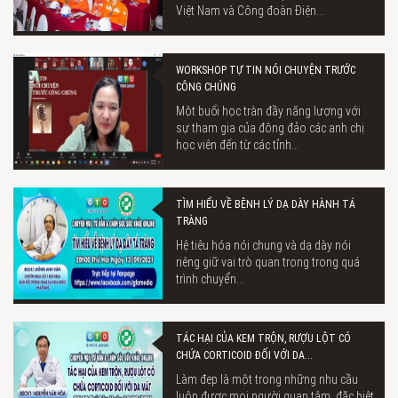
Việt Nam và Công đoàn Điện...
WORKSHOP TỰ TIN NÓI CHUYỆN TRƯỚC
CÔNG CHÚNG
Một buổi học tràn đầy năng lượng với
sự tham gia của đông đảo các anh chị
học viên đến từ các tỉnh...
TÌM HIỂU VỀ BỆNH LÝ DẠ DÀY HÀNH TÁ
TRÀNG
Hệ tiêu hóa nói chung và dạ dày nói
riêng giữ vai trò quan trọng trong quá
trình chuyển...
TÁC HẠI CỦA KEM TRỘN, RƯỢU LỘT CÓ
CHỨA CORTICOID ĐỐI VỚI DA...
Làm đẹp là một trong những nhu cầu
luôn được mọi người quan tâm, đặc biệt