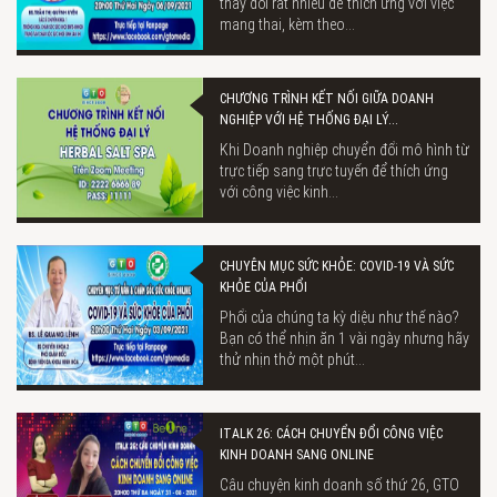
thay đổi rất nhiều để thích ứng với việc
mang thai, kèm theo...
CHƯƠNG TRÌNH KẾT NỐI GIỮA DOANH
NGHIỆP VỚI HỆ THỐNG ĐẠI LÝ...
Khi Doanh nghiệp chuyển đổi mô hình từ
trực tiếp sang trực tuyến để thích ứng
với công việc kinh...
CHUYÊN MỤC SỨC KHỎE: COVID-19 VÀ SỨC
KHỎE CỦA PHỔI
Phổi của chúng ta kỳ diệu như thế nào?
Bạn có thể nhịn ăn 1 vài ngày nhưng hãy
thử nhịn thở một phút...
ITALK 26: CÁCH CHUYỂN ĐỔI CÔNG VIỆC
KINH DOANH SANG ONLINE
Câu chuyện kinh doanh số thứ 26, GTO