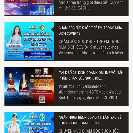
Media trân trọng giới thiệu đến Quý Anh
chị chủ đề : CÁCH...
CHĂM SÓC SỨC KHỎE TRẺ EM TRONG MÙA
DỊCH COVID-19
CHĂM SÓC SỨC KHỎE TRẺ EM TRONG
MÙA DỊCH COVID-19 #tuvansuckhoe
#chamsocsuckhoe Trong lúc dịch bệnh...
TALK SỐ 25: KINH DOANH ONLINE VỚI SẢN
PHẨM CHĂM SÓC SỨC KHOẺ...
#italk #cauchuyenkinhdoanh
#kinhdoanhonline #GTOMedia #Wepea
Kính thưa quý vị, dịch bệnh COVID-19...
NGĂN NGỪA BỆNH COVID-19: LÀM SAO ĐỂ
KHÔNG TRỞ THÀNH BỆNH...
CHUYÊN MỤC CHĂM SÓC SỨC KHỎE