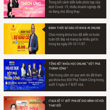
Trong bối cảnh diễn biến phức tạp của
dịch Covid -19, nhiều doanh nghiệp đã
và đang chủ động thay...
ĐÁNH THỨC SỰ GIÀU CÓ KHOÁ 49 ONLINE
Chúc mừng khóa học đã diễn ra hoàn
toàn tốt đẹp và mang lại nhiều giá trị
trong ba ngày 09-10-11/07...
TỔNG KẾT KHÓA HỌC ONLINE " ĐỘT PHÁ
THÀNH CÔNG "
Trân trọng cảm ơn quý anh chị đã tham
gia khóa học Đột Phá Thành Công trong
suốt 3 ngày 6-7-8/07 vừa...
ITALK SỐ 17: BỨT PHÁ ĐỂ CHO MÌNH CƠ HỘI
THAY ĐỔI