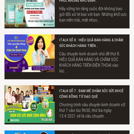
PHÚC KHÔNG KHÓ ĐỊNH...
Hãy vững tin rằng cuộc đời không bao
giờ đối xử tệ bạc với bạn. Những khổ cực
bạn nếm trải, mệt nhọc...
ITALK SỐ 8 : HIỆU QUẢ BÁN HÀNG & CHĂM
SÓC KHÁCH HÀNG TRÊN...
Câu chuyện kinh doanh chủ đề thứ 8:
HIỆU QUẢ BÁN HÀNG VÀ CHĂM SÓC
KHÁCH HÀNG TRÊN ĐIỆN THOẠI vào
lúc...
ITALK SỐ 7 : ĐAM MÊ CHĂM SÓC SỨC KHOẺ
CỘNG ĐỒNG TỪ GẠO QUÊ
Chương trình câu chuyện kinh doanh số
thứ 7 vào lúc 9h30, thứ ba ngày
13.4.2021 sẽ là câu chuyện...