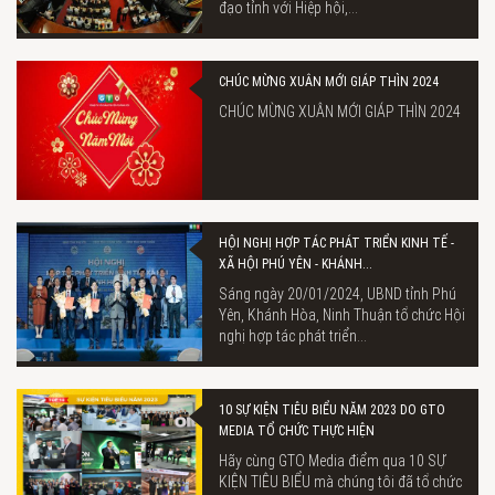
đạo tỉnh với Hiệp hội,...
CHÚC MỪNG XUÂN MỚI GIÁP THÌN 2024
CHÚC MỪNG XUÂN MỚI GIÁP THÌN 2024
HỘI NGHỊ HỢP TÁC PHÁT TRIỂN KINH TẾ -
XÃ HỘI PHÚ YÊN - KHÁNH...
Sáng ngày 20/01/2024, UBND tỉnh Phú
Yên, Khánh Hòa, Ninh Thuận tổ chức Hội
nghị hợp tác phát triển...
10 SỰ KIỆN TIÊU BIỂU NĂM 2023 DO GTO
MEDIA TỔ CHỨC THỰC HIỆN
Hãy cùng GTO Media điểm qua 10 SỰ
KIỆN TIÊU BIỂU mà chúng tôi đã tổ chức