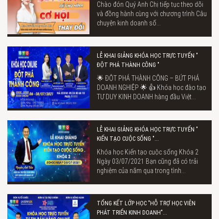
Chào đón Quý Anh Chị tiếp tục theo dõi
và đồng hành cùng với chương trình Câu
chuyện kinh doanh số...
LỄ KHAI GIẢNG KHÓA HỌC TRỰC TUYẾN "
ĐỘT PHÁ THÀNH CÔNG "
🌟 ĐỘT PHÁ THÀNH CÔNG – BỨT PHÁ
DOANH NGHIỆP 🌟 👍 Khóa học đào tạo
TƯ DUY KINH DOANH hàng đầu Việt...
LỄ KHAI GIẢNG KHÓA HỌC TRỰC TUYẾN "
KIẾN TẠO CUỘC SỐNG "...
Khóa học Kiến tạo cuộc sống Khóa 2
Ngày 03/07/2021 Bạn cũng đã có trải
nghiệm của năm qua trong tình...
TỔNG KẾT LỚP HỌC "HỖ TRỢ HỌC VIÊN
PHÁT TRIỂN KINH DOANH"...